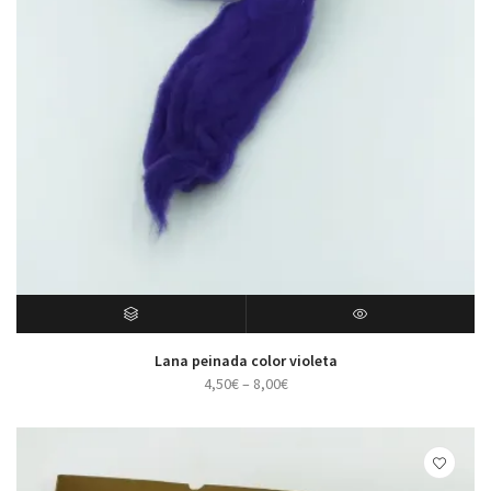
SELECT OPTIONS
VISTA RÁPIDA
Lana peinada color violeta
4,50
€
–
8,00
€