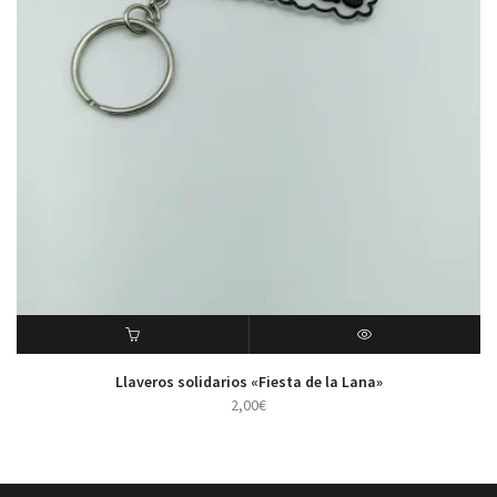
ADD TO CART
VISTA RÁPIDA
Llaveros solidarios «Fiesta de la Lana»
2,00
€