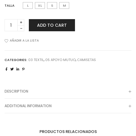
TALLA
L
XL
S
M
Camiseta
ADD TO CART
Solidaria
fiesta
de
AÑADIR A LA LISTA
la
lana
modelo
CATEGORIES:
03 TEXTIL
,
05 APOYO MUTUO
,
CAMISETAS
chica
quantity
DESCRIPTION
ADDITIONAL INFORMATION
PRODUCTOS RELACIONADOS