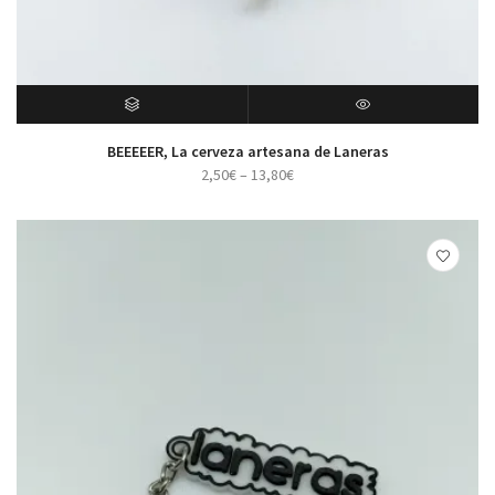
SELECT OPTIONS
VISTA RÁPIDA
BEEEEER, La cerveza artesana de Laneras
2,50
€
–
13,80
€