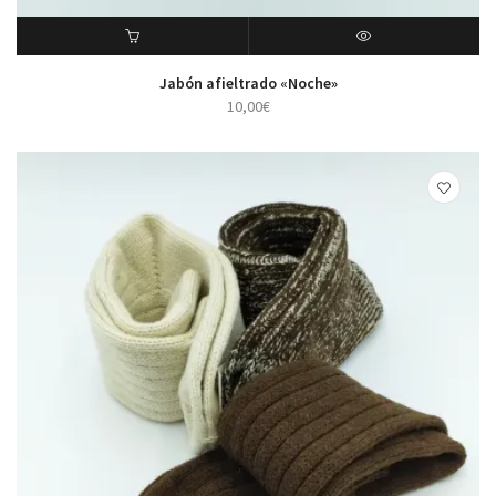
ADD TO CART
VISTA RÁPIDA
Jabón afieltrado «Noche»
10,00
€