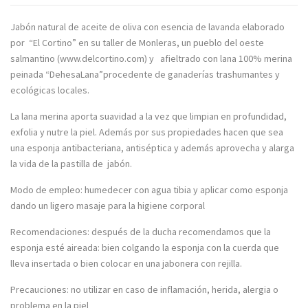
Jabón natural de aceite de oliva con esencia de lavanda elaborado
por “El Cortino” en su taller de Monleras, un pueblo del oeste
salmantino (
www.delcortino.com
) y afieltrado con lana 100% merina
peinada “DehesaLana”procedente de ganaderías trashumantes y
ecológicas locales.
La lana merina aporta suavidad a la vez que limpian en profundidad,
exfolia y nutre la piel. Además por sus propiedades hacen que sea
una esponja antibacteriana, antiséptica y además aprovecha y alarga
la vida de la pastilla de jabón.
Modo de empleo: humedecer con agua tibia y aplicar como esponja
dando un ligero masaje para la higiene corporal
Recomendaciones: después de la ducha recomendamos que la
esponja esté aireada: bien colgando la esponja con la cuerda que
lleva insertada o bien colocar en una jabonera con rejilla.
Precauciones: no utilizar en caso de inflamación, herida, alergia o
problema en la piel