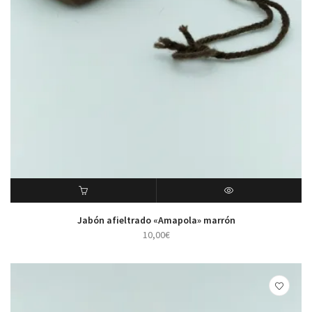
ADD TO CART
VISTA RÁPIDA
Jabón afieltrado «Amapola» marrón
10,00
€