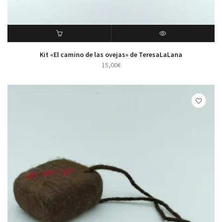
ADD TO CART
VISTA RÁPIDA
Kit «El camino de las ovejas» de TeresaLaLana
15,00
€